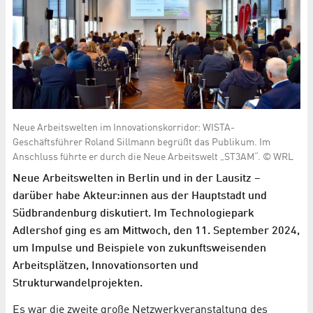
Neue Arbeitswelten im Innovationskorridor: WISTA-
Geschäftsführer Roland Sillmann begrüßt das Publikum. Im
Anschluss führte er durch die Neue Arbeitswelt „ST3AM“. © WRL
Neue Arbeitswelten in Berlin und in der Lausitz –
darüber habe Akteur:innen aus der Hauptstadt und
Südbrandenburg diskutiert. Im Technologiepark
Adlershof ging es am Mittwoch, den 11. September 2024,
um Impulse und Beispiele von zukunftsweisenden
Arbeitsplätzen, Innovationsorten und
Strukturwandelprojekten.
Es war die zweite große Netzwerkveranstaltung des