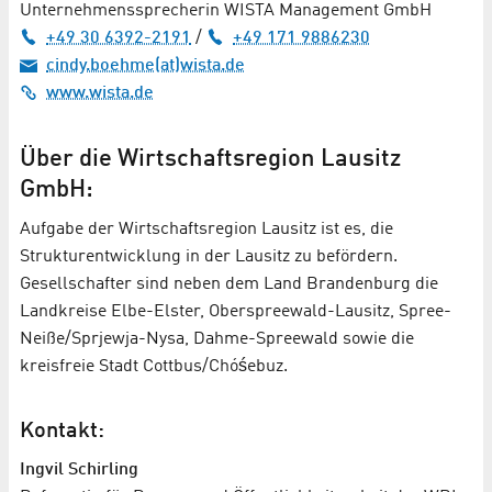
Unternehmenssprecherin WISTA Management GmbH
+49 30 6392-2191
/
+49 171 9886230
cindy.boehme(at)wista.de
www.wista.de
Über die Wirtschaftsregion Lausitz
GmbH:
Aufgabe der Wirtschaftsregion Lausitz ist es, die
Strukturentwicklung in der Lausitz zu befördern.
Gesellschafter sind neben dem Land Brandenburg die
Landkreise Elbe-Elster, Oberspreewald-Lausitz, Spree-
Neiße/Sprjewja-Nysa, Dahme-Spreewald sowie die
kreisfreie Stadt Cottbus/Chóśebuz.
Kontakt:
Ingvil Schirling