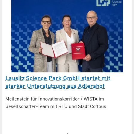
W
Lausitz Science Park GmbH startet mit
D
starker Unterstützung aus Adlershof
w
Meilenstein für Innovationskorridor / WISTA im
Gesellschafter-Team mit BTU und Stadt Cottbus
De
Wi
en