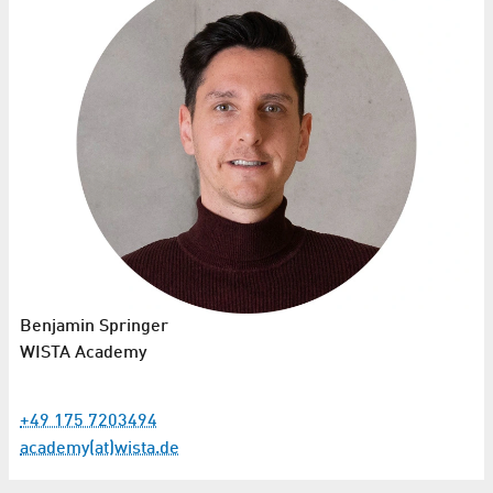
Benjamin Springer
WISTA Academy
+49 175 7203494
academy(at)wista.de