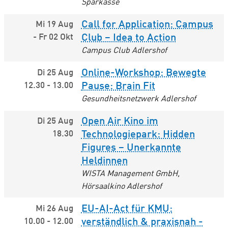
Sparkasse
Call for Application: Campus
Mi 19 Aug
-
Fr 02 Okt
Club – Idea to Action
Campus Club Adlershof
Online-Workshop: Bewegte
Di 25 Aug
12.30
-
13.00
Pause: Brain Fit
Gesundheitsnetzwerk Adlershof
Open Air Kino im
Di 25 Aug
18.30
Technologiepark: Hidden
Figures – Unerkannte
Heldinnen
WISTA Management GmbH,
Hörsaalkino Adlershof
EU-AI-Act für KMU:
Mi 26 Aug
10.00
-
12.00
verständlich & praxisnah -