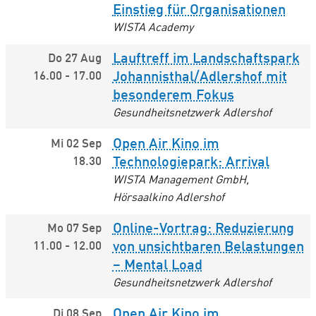
Einstieg für Organisationen
WISTA Academy
Lauftreff im Landschaftspark
Do 27 Aug
16.00
-
17.00
Johannisthal/Adlershof mit
besonderem Fokus
Gesundheitsnetzwerk Adlershof
Open Air Kino im
Mi 02 Sep
18.30
Technologiepark: Arrival
WISTA Management GmbH,
Hörsaalkino Adlershof
Online-Vortrag: Reduzierung
Mo 07 Sep
11.00
-
12.00
von unsichtbaren Belastungen
– Mental Load
Gesundheitsnetzwerk Adlershof
Open Air Kino im
Di 08 Sep