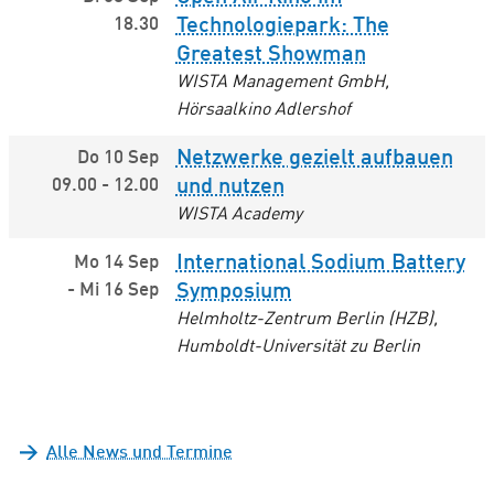
18.30
Technologiepark: The
Greatest Showman
WISTA Management GmbH,
Hörsaalkino Adlershof
Netzwerke gezielt aufbauen
Do 10 Sep
09.00
-
12.00
und nutzen
WISTA Academy
International Sodium Battery
Mo 14 Sep
-
Mi 16 Sep
Symposium
Helmholtz-Zentrum Berlin (HZB),
Humboldt-Universität zu Berlin
Alle News und Termine