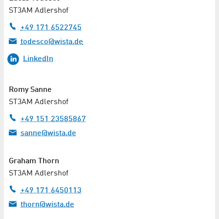
ST3AM Adlershof
+49 171 6522745
todesco@wista.de
LinkedIn
Romy Sanne
ST3AM Adlershof
+49 151 23585867
sanne@wista.de
Graham Thorn
ST3AM Adlershof
+49 171 6450113
thorn@wista.de