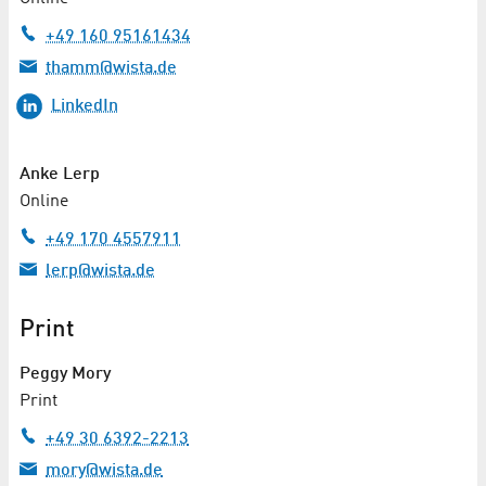
+49 160 95161434
thamm@wista.de
LinkedIn
Anke Lerp
Online
+49 170 4557911
lerp@wista.de
Print
Peggy Mory
Print
+49 30 6392-2213
mory@wista.de