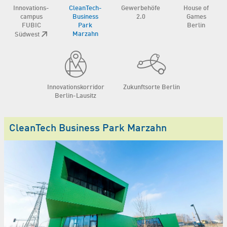
Innovations­
CleanTech­
Gewerbehöfe
House of
campus
Business
2.0
Games
FUBIC
Park
Berlin
Marzahn
Südwest
Innovations­korridor
Zukunftsorte Berlin
Berlin-Lausitz
CleanTech Business Park Marzahn