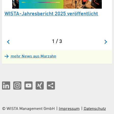
N
z
me
WISTA-Jahresbericht 2025 veröffentlicht
Ju
sp
rbt
1 / 3
mehr News aus Marzahn
© WISTA Management GmbH
Impressum
Datenschutz