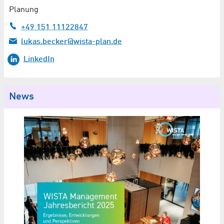
Planung
+49 151 11122847
lukas.becker@wista-plan.de
LinkedIn
News