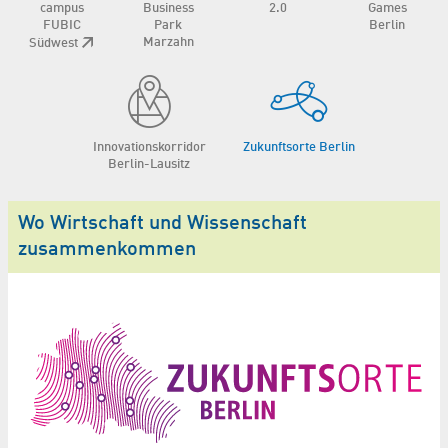
campus
Business
2.0
Games
FUBIC
Park
Berlin
Marzahn
Südwest
Innovations­korridor
Zukunftsorte Berlin
Berlin-Lausitz
Wo Wirtschaft und Wissenschaft
zusammenkommen