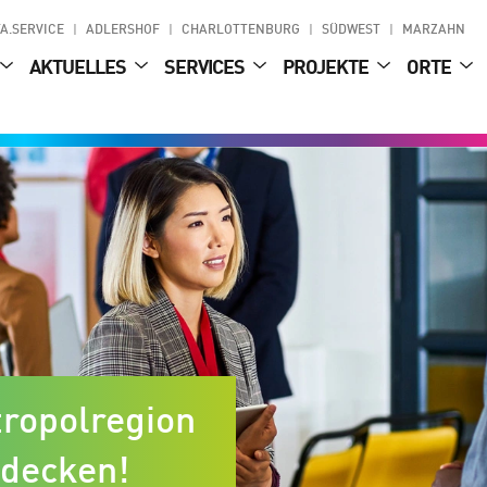
A.SERVICE
ADLERSHOF
CHARLOTTENBURG
SÜDWEST
MARZAHN
AKTUELLES
SERVICES
PROJEKTE
ORTE
tropolregion
tdecken!