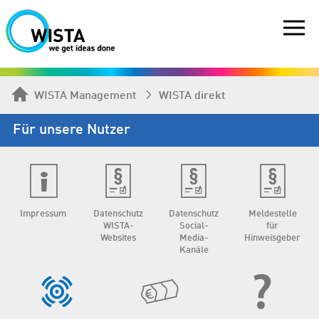
WISTA Management
WISTA direkt
Für unsere Nutzer
Impressum
Datenschutz
Datenschutz
Meldestelle
WISTA-
Social-
für
Websites
Media-
Hinweisgeber
Kanäle