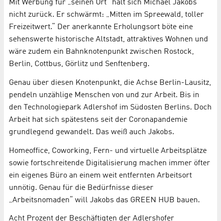
Mit Werbung für „seinen Ort“ hält sich Michael Jakobs
nicht zurück. Er schwärmt: „Mitten im Spreewald, toller
Freizeitwert.“ Der anerkannte Erholungsort böte eine
sehenswerte historische Altstadt, attraktives Wohnen und
wäre zudem ein Bahnknotenpunkt zwischen Rostock,
Berlin, Cottbus, Görlitz und Senftenberg.
Genau über diesen Knotenpunkt, die Achse Berlin-Lausitz,
pendeln unzählige Menschen von und zur Arbeit. Bis in
den Technologiepark Adlershof im Südosten Berlins. Doch
Arbeit hat sich spätestens seit der Coronapandemie
grundlegend gewandelt. Das weiß auch Jakobs.
Homeoffice, Coworking, Fern- und virtuelle Arbeitsplätze
sowie fortschreitende Digitalisierung machen immer öfter
ein eigenes Büro an einem weit entfernten Arbeitsort
unnötig. Genau für die Bedürfnisse dieser
„Arbeitsnomaden“ will Jakobs das GREEN HUB bauen.
Acht Prozent der Beschäftigten der Adlershofer