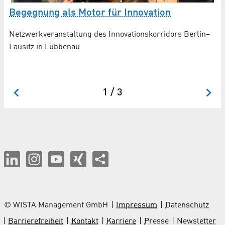
N
Begegnung als Motor für Innovation
Be
t
Netzwerkveranstaltung des Innovationskorridors Berlin–
Be
Lausitz in Lübbenau
wu
n
1 / 3
© WISTA Management GmbH
Impressum
Datenschutz
Barrierefreiheit
Kontakt
Karriere
Presse
Newsletter