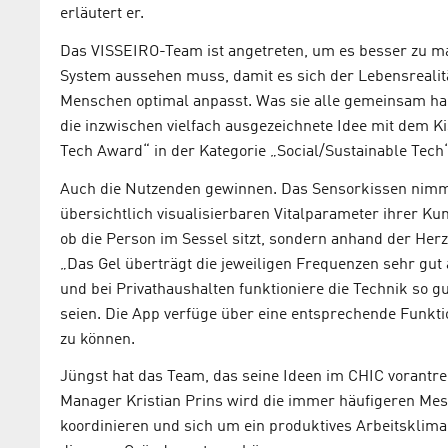
erläutert er.
Das VISSEIRO-Team ist angetreten, um es besser zu ma
System aussehen muss, damit es sich der Lebensrealitä
Menschen optimal anpasst. Was sie alle gemeinsam habe
die inzwischen vielfach ausgezeichnete Idee mit dem 
Tech Award“ in der Kategorie „Social/Sustainable Tec
Auch die Nutzenden gewinnen. Das Sensorkissen nimmt
übersichtlich visualisierbaren Vitalparameter ihrer Kun
ob die Person im Sessel sitzt, sondern anhand der Herz-
„Das Gel überträgt die jeweiligen Frequenzen sehr gut a
und bei Privathaushalten funktioniere die Technik so g
seien. Die App verfüge über eine entsprechende Funkti
zu können.
Jüngst hat das Team, das seine Ideen im CHIC vorantrei
Manager Kristian Prins wird die immer häufigeren Mes
koordinieren und sich um ein produktives Arbeitsklima