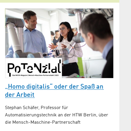
„Homo digitalis“ oder der Spaß an
Softw
s
der Arbeit
Die Cur
Innovati
Stephan Schäfer, Professor für
Unterst
Automatisierungstechnik an der HTW Berlin, über
die Mensch-Maschine-Partnerschaft