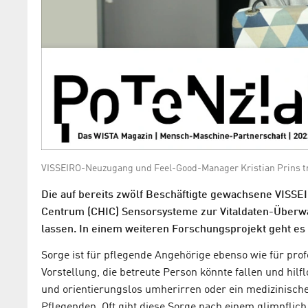
VISSEIRO-Neuzugang und Feel-Good-Manager Kristian Prins t
Die auf bereits zwölf Beschäftigte gewachsene VISSE
Centrum (CHIC) Sensorsysteme zur Vitaldaten-Überwac
lassen. In einem weiteren Forschungsprojekt geht es 
Sorge ist für pflegende Angehörige ebenso wie für profe
Vorstellung, die betreute Person könnte fallen und hi
und orientierungslos umherirren oder ein medizinische
Pflegenden. Oft gibt diese Sorge nach einem glimpflich 