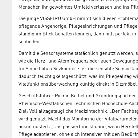
Menschen ihr gewohntes Umfeld verlassen und ins Pf
Die junge VISSEIRO GmbH nimmt sich dieser Problemati
pflegende Angehörige, Pflegeeinrichtungen und Pflege
ständig im Blick behalten können, dann hilft perfekt in
schließen.
Damit die Sensorsysteme tatsächlich genutzt werden, si
wie die Herz- und Atemfrequenz oder auch Bewegungen
Im Sinne hohen Sitzkomforts ist die sensible Sensorik in
dadurch feuchtigkeitsgeschützt, was im Pflegealltag wic
Vitalfunktionsüberwachung künftig direkt in Sitzmöbel 
Geschäftsführer Pirmin Kelbel und Gründungspartner
Rheinisch-Westfälischen Technischen Hochschule Aach
Ziel: Voll alltagstaugliche Medizintechnik. „Der Fachbeg
wird genutzt. Macht das Monitoring der Vitalparameter
ausgemustert. „Das passiert meist dann, wenn Herste
Pflege adaptieren, ohne sich intensiver mit den Bedürf