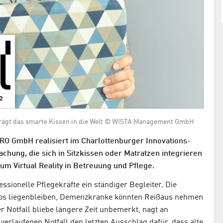
rägt das smarte Kissen in die Welt © WISTA Management GmbH
IRO GmbH realisiert im Charlottenburger Innovations-
hung, die sich in Sitzkissen oder Matratzen integrieren
um Virtual Reality in Betreuung und Pflege.
ssionelle Pflegekräfte ein ständiger Begleiter. Die
lflos liegenbleiben, Demenzkranke könnten Reißaus nehmen
r Notfall bliebe längere Zeit unbemerkt, nagt an
verlaufenen Notfall den letzten Ausschlag dafür, dass alte