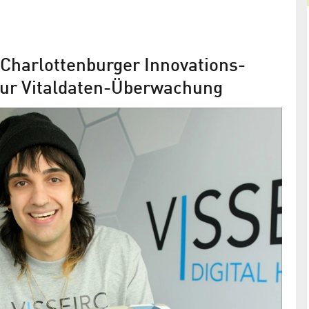
 Charlottenburger Innovations-
ur Vitaldaten-Überwachung
Nostos Genomics und VISSEIRO
itsmarkt
gewinnen bei den Deep Tech Award
tenburger
In den Kategorien Künstliche Intelligenz und
le
Social/Sustainable Tech hatten die Start-ups aus
dem CHIC die Nase vorn