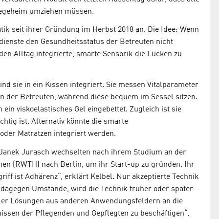
legeheim umziehen müssen.
k seit ihrer Gründung im Herbst 2018 an. Die Idee: Wenn
dienste den Gesundheitsstatus der Betreuten nicht
 den Alltag integrierte, smarte Sensorik die Lücken zu
nd sie in ein Kissen integriert. Sie messen Vitalparameter
 der Betreuten, während diese bequem im Sessel sitzen.
 ein viskoelastisches Gel eingebettet. Zugleich ist sie
htig ist. Alternativ könnte die smarte
oder Matratzen integriert werden.
 Janek Jurasch wechselten nach ihrem Studium an der
en (RWTH) nach Berlin, um ihr Start-up zu gründen. Ihr
riff ist Adhärenz“, erklärt Kelbel. Nur akzeptierte Technik
 dagegen Umstände, wird die Technik früher oder später
ller Lösungen aus anderen Anwendungsfeldern an die
nissen der Pflegenden und Gepflegten zu beschäftigen“,