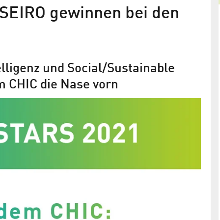
SEIRO gewinnen bei den
Rohde & Schwarz Preisträger des 1
Deep Tech Award
Prämierte Sicherheitslösung für Netzwerke
elligenz und Social/Sustainable
m CHIC die Nase vorn
Tech
-
sierte