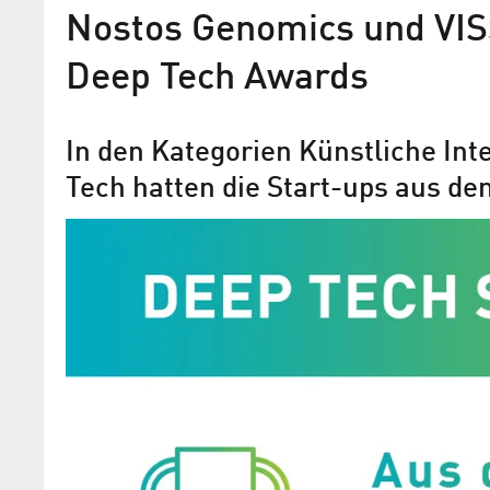
Nostos Genomics und VIS
Deep Tech Awards
In den Kategorien Künstliche Int
Tech hatten die Start-ups aus de
3 aus 4 Finalisten im Deep 
Award 2016 aus dem WISTA
Gründerzentrum CHIC
Preis für herausragende technologieba
Entwicklungen