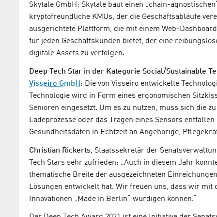
Skytale GmbH: Skytale baut einen „chain-agnostischen
kryptofreundliche KMUs, der die Geschäftsabläufe verei
ausgerichtete Plattform, die mit einem Web-Dashboard
für jeden Geschäftskunden bietet, der eine reibungslo
digitale Assets zu verfolgen.
Deep Tech Star in der Kategorie Social/Sustainable Te
Visseiro GmbH
: Die von Visseiro entwickelte Technolog
Technologie wird in Form eines ergonomischen Sitzki
Senioren eingesetzt. Um es zu nutzen, muss sich die zu
Ladeprozesse oder das Tragen eines Sensors entfallen d
Gesundheitsdaten in Echtzeit an Angehörige, Pflegekräf
Christian Rickerts
, Staatssekretär der Senatsverwaltun
Tech Stars sehr zufrieden: „Auch in diesem Jahr konnt
thematische Breite der ausgezeichneten Einreichungen z
Lösungen entwickelt hat. Wir freuen uns, dass wir mit
Innovationen „Made in Berlin“ würdigen können.“