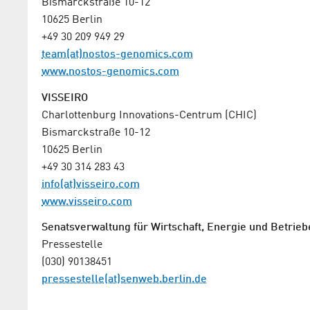
Bismarckstraße 10-12
10625 Berlin
+49 30 209 949 29
team(at)nostos-genomics.com
www.nostos-genomics.com
VISSEIRO
Charlottenburg Innovations-Centrum (CHIC)
Bismarckstraße 10-12
10625 Berlin
+49 30 314 283 43
info(at)visseiro.com
www.visseiro.com
Senatsverwaltung für Wirtschaft, Energie und Betrieb
Pressestelle
(030) 90138451
pressestelle(at)senweb.berlin.de