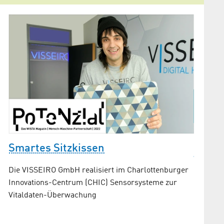
.
Drei 
Smartes Sitzkissen
Final
Die VISSEIRO GmbH realisiert im Charlottenburger
Nostos 
Innovations-Centrum (CHIC) Sensorsysteme zur
konnten 
Vitaldaten-Überwachung