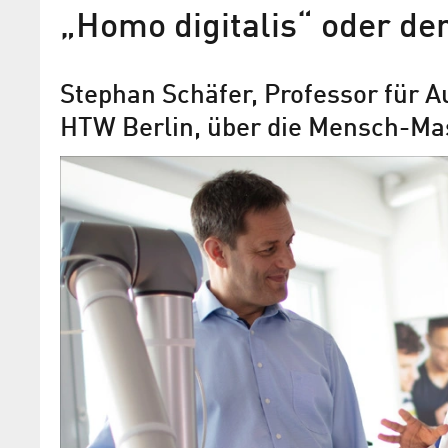
„Homo digitalis“ oder der
Stephan Schäfer, Professor für 
HTW Berlin, über die Mensch-Ma
Smartes Sitzkissen
Die VISSEIRO GmbH realisiert im Char
Innovations-Centrum (CHIC) Sensorsys
Vitaldaten-Überwachung