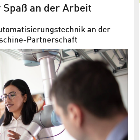
 Spaß an der Arbeit
Automatisierungstechnik an der
schine-Partnerschaft
Software für den Gesundheitsmark
lottenburger
Die Curamatik GmbH aus dem Charlottenburger
teme zur
Innovations-Centrum CHIC bietet digitale
Unterstützung bei Gesundheitsthemen