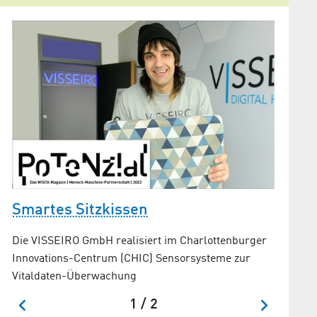
t
Smartes Sitzkissen
Softw
Die VISSEIRO GmbH realisiert im Charlottenburger
Die Cur
Innovations-Centrum (CHIC) Sensorsysteme zur
Innovati
Vitaldaten-Überwachung
Unterst
1 / 2