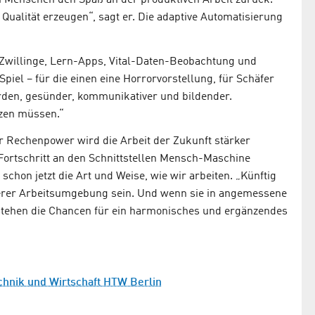
en Menschen den Spaß an der produktiven Arbeit zurück.
Qualität erzeugen“, sagt er. Die adaptive Automatisierung
 Zwillinge, Lern-Apps, Vital-Daten-Beobachtung und
el – für die einen eine Horrorvorstellung, für Schäfer
erden, gesünder, kommunikativer und bildender.
tzen müssen.“
 Rechenpower wird die Arbeit der Zukunft stärker
ortschritt an den Schnittstellen Mensch-Maschine
schon jetzt die Art und Weise, wie wir arbeiten. „Künftig
nserer Arbeitsumgebung sein. Und wenn sie in angemessene
 stehen die Chancen für ein harmonisches und ergänzendes
echnik und Wirtschaft HTW Berlin