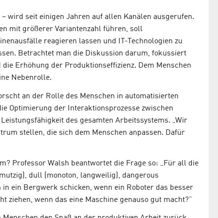
0 – wird seit einigen Jahren auf allen Kanälen ausgerufen.
n mit größerer Variantenzahl führen, soll
inenausfälle reagieren lassen und IT-Technologien zu
en. Betrachtet man die Diskussion darum, fokussiert
d die Erhöhung der Produktionseffizienz. Dem Menschen
ine Nebenrolle.
 forscht an der Rolle des Menschen in automatisierten
die Optimierung der Interaktionsprozesse zwischen
Leistungsfähigkeit des gesamten Arbeitssystems. „Wir
trum stellen, die sich dem Menschen anpassen. Dafür
m? Professor Walsh beantwortet die Frage so: „Für all die
hmutzig), dull (monoton, langweilig), dangerous
n in ein Bergwerk schicken, wenn ein Roboter das besser
ht ziehen, wenn das eine Maschine genauso gut macht?”