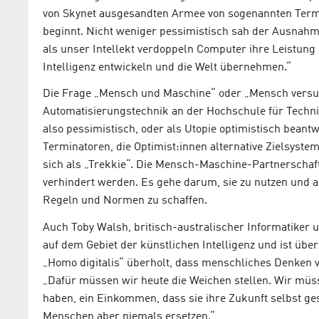
von Skynet ausgesandten Armee von sogenannten Term
beginnt. Nicht weniger pessimistisch sah der Ausnah
als unser Intellekt verdoppeln Computer ihre Leistung a
Intelligenz entwickeln und die Welt übernehmen.“
Die Frage „Mensch und Maschine“ oder „Mensch versus 
Automatisierungstechnik an der Hochschule für Techni
also pessimistisch, oder als Utopie optimistisch beant
Terminatoren, die Optimist:innen alternative Zielsysteme
sich als „Trekkie“. Die Mensch-Maschine-Partnerschaft 
verhindert werden. Es gehe darum, sie zu nutzen und
Regeln und Normen zu schaffen.
Auch Toby Walsh, britisch-australischer Informatiker 
auf dem Gebiet der künstlichen Intelligenz und ist übe
„Homo digitalis“ überholt, dass menschliches Denken 
„Dafür müssen wir heute die Weichen stellen. Wir müs
haben, ein Einkommen, dass sie ihre Zukunft selbst ge
Menschen aber niemals ersetzen.“