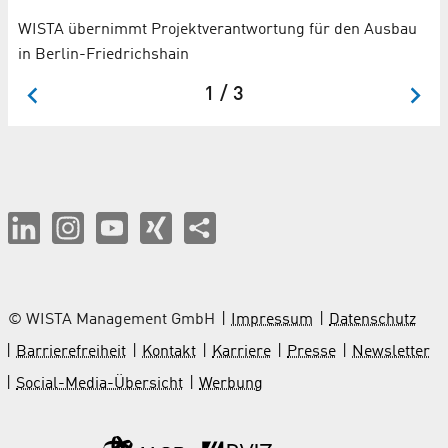
Mi
WISTA übernimmt Projektverantwortung für den Ausbau
te
in Berlin-Friedrichshain
1 / 3
© WISTA Management GmbH
Impressum
Datenschutz
Barrierefreiheit
Kontakt
Karriere
Presse
Newsletter
Social-Media-Übersicht
Werbung