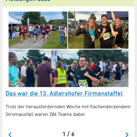
W
g
Da
Das war die 13. Adlershofer Firmenstaffel
Trotz der herausfordernden Woche mit flächendeckendem
Stromausfall waren 286 Teams dabei
1 / 6