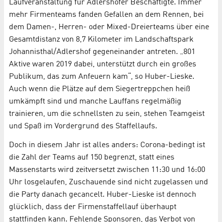
Laufveranstaltung für Adlershofer Beschäftigte. Immer
mehr Firmenteams fanden Gefallen an dem Rennen, bei
dem Damen-, Herren- oder Mixed-Dreierteams über eine
Gesamtdistanz von 8,7 Kilometer im Landschaftspark
Johannisthal/Adlershof gegeneinander antreten. „801
Aktive waren 2019 dabei, unterstützt durch ein großes
Publikum, das zum Anfeuern kam“, so Huber-Lieske.
Auch wenn die Plätze auf dem Siegertreppchen heiß
umkämpft sind und manche Lauffans regelmäßig
trainieren, um die schnellsten zu sein, stehen Teamgeist
und Spaß im Vordergrund des Staffellaufs.
Doch in diesem Jahr ist alles anders: Corona-bedingt ist
die Zahl der Teams auf 150 begrenzt, statt eines
Massenstarts wird zeitversetzt zwischen 11:30 und 16:00
Uhr losgelaufen, Zuschauende sind nicht zugelassen und
die Party danach gecancelt. Huber-Lieske ist dennoch
glücklich, dass der Firmenstaffellauf überhaupt
stattfinden kann. Fehlende Sponsoren, das Verbot von