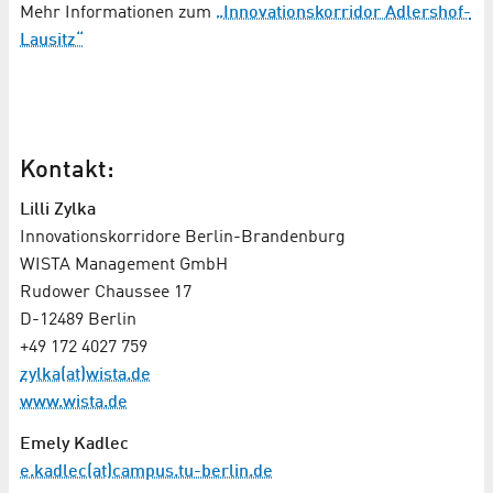
Mehr Informationen zum
„Innovationskorridor Adlershof-
Lausitz“
Kontakt:
Lilli Zylka
Innovationskorridore Berlin-Brandenburg
WISTA Management GmbH
Rudower Chaussee 17
D-12489 Berlin
+49 172 4027 759
zylka(at)wista.de
www.wista.de
Emely Kadlec
e.kadlec(at)campus.tu-berlin.de