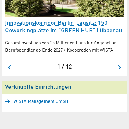
Innovationskorridor Berlin-Lausitz: 150
W
Coworkingplätze im "GREEN HUB" Lübbenau
L
es
Gesamtinvestition von 25 Millionen Euro für Angebot an
Zw
Berufspendler ab Ende 2027 / Kooperation mit WISTA
Wi
1 / 12
Verknüpfte Einrichtungen
WISTA Management GmbH