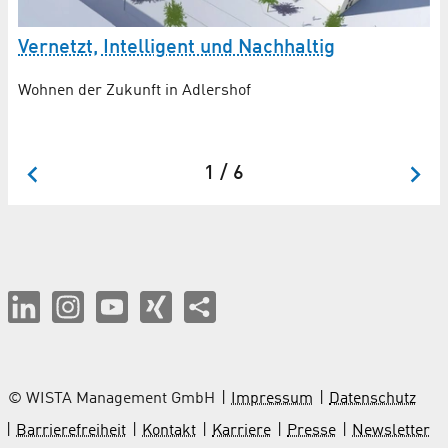
Vernetzt, Intelligent und Nachhaltig
P
Wohnen der Zukunft in Adlershof
Ad
de
1 / 6
© WISTA Management GmbH
Impressum
Datenschutz
Barrierefreiheit
Kontakt
Karriere
Presse
Newsletter