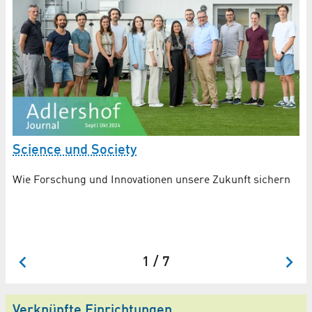
Science und Society
„
A
Wie Forschung und Innovationen unsere Zukunft sichern
Ei
n
Sc
1 / 7
Verknüpfte Einrichtungen