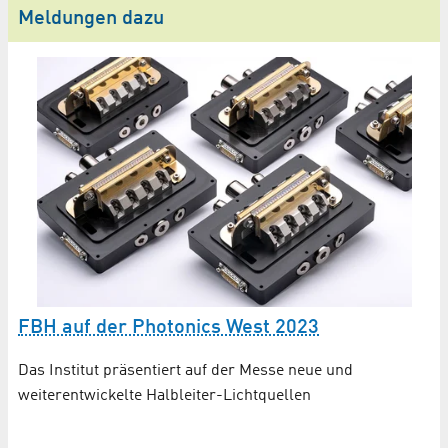
Meldungen dazu
F
FBH auf der Photonics West 2023
n
cs
Das Institut präsentiert auf der Messe neue und
De
weiterentwickelte Halbleiter-Lichtquellen