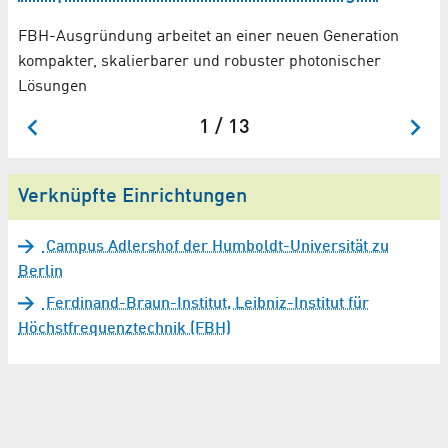
FBH-Ausgründung arbeitet an einer neuen Generation
Se
kompakter, skalierbarer und robuster photonischer
wi
Lösungen
1 / 13
Verknüpfte Einrichtungen
Campus Adlershof der Humboldt-Universität zu
Berlin
Ferdinand-Braun-Institut, Leibniz-Institut für
Höchstfrequenztechnik (FBH)