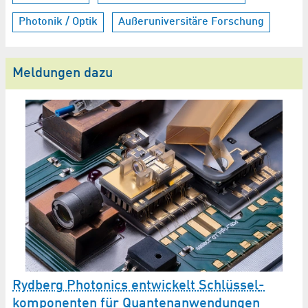
Photonik / Optik
Außeruniversitäre Forschung
Meldungen dazu
Rydberg Photonics entwickelt Schlüssel­
M
komponenten für Quanten­anwendungen
Be