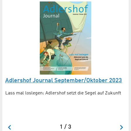
Adlershof Journal September/Oktober 2023
„
Lass mal loslegen: Adlershof setzt die Segel auf Zukunft
Ne
So
un
1 / 3