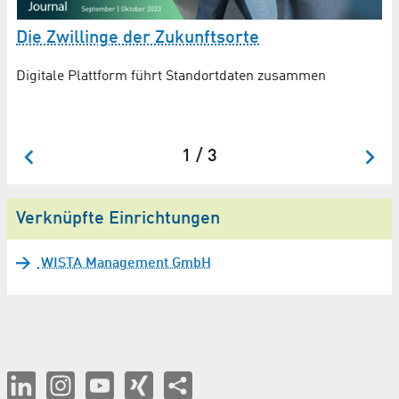
Die Zwillinge der Zukunftsorte
D
Digitale Plattform führt Standortdaten zusammen
Di
un
un
1 / 3
Verknüpfte Einrichtungen
WISTA Management GmbH