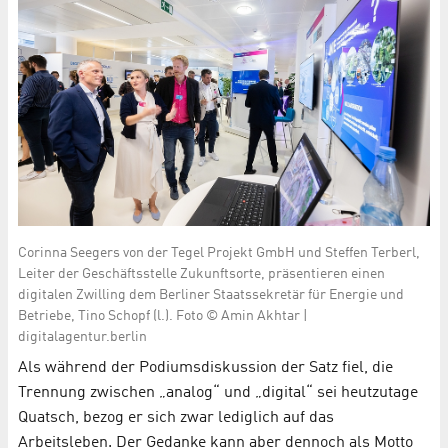
Corinna Seegers von der Tegel Projekt GmbH und Steffen Terberl,
Leiter der Geschäftsstelle Zukunftsorte, präsentieren einen
digitalen Zwilling dem Berliner Staatssekretär für Energie und
Betriebe, Tino Schopf (l.). Foto © Amin Akhtar |
digitalagentur.berlin
Als während der Podiumsdiskussion der Satz fiel, die
Trennung zwischen „analog“ und „digital“ sei heutzutage
Quatsch, bezog er sich zwar lediglich auf das
Arbeitsleben. Der Gedanke kann aber dennoch als Motto