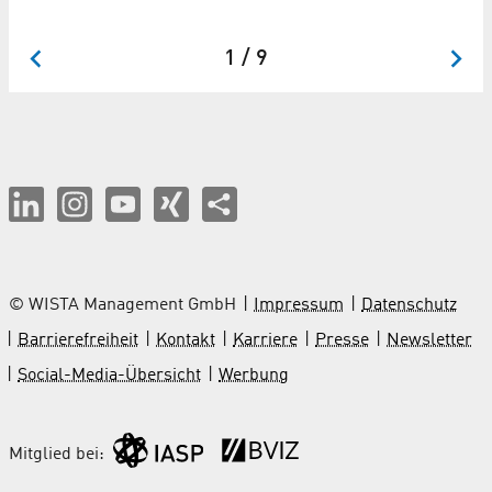
Be
1 / 9
© WISTA Management GmbH
Impressum
Datenschutz
Barrierefreiheit
Kontakt
Karriere
Presse
Newsletter
Social-Media-Übersicht
Werbung
Mitglied bei: