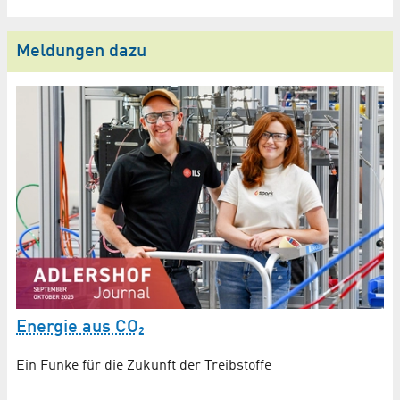
Meldungen dazu
Energie aus CO₂
W
w
Ein Funke für die Zukunft der Treibstoffe
Wi