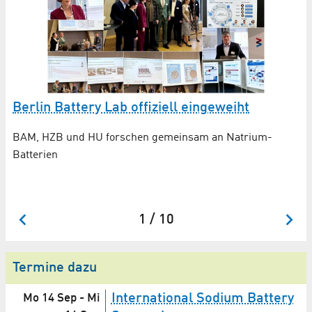
Berlin Battery Lab offiziell eingeweiht
B
L
BAM, HZB und HU forschen gemeinsam an Natrium-
B
Batterien
Ne
un
1 / 10
Termine dazu
International Sodium Battery
Mo 14 Sep
-
Mi