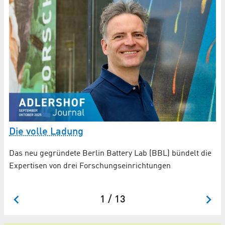
Die volle Ladung
B
B
Das neu gegründete Berlin Battery Lab (BBL) bündelt die
Expertisen von drei Forschungs­einrichtungen
Ma
HU
1 / 13