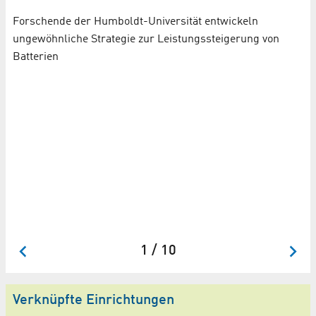
Forschende der Humboldt-Universität entwickeln
ungewöhnliche Strategie zur Leistungssteigerung von
Batterien
B
l-
B
Ma
HU
1 / 10
Verknüpfte Einrichtungen