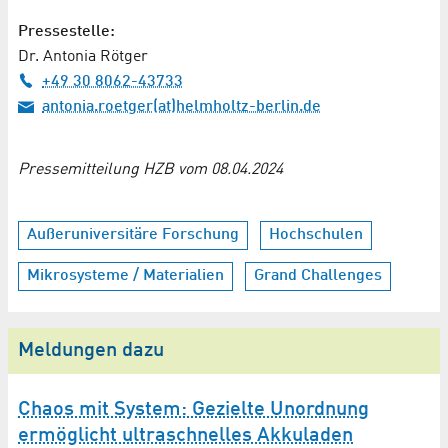
Pressestelle:
Dr. Antonia Rötger
+49 30 8062-43733
antonia.roetger(at)helmholtz-berlin.de
Pressemitteilung HZB vom 08.04.2024
Außeruniversitäre Forschung
Hochschulen
Mikrosysteme / Materialien
Grand Challenges
Meldungen dazu
Chaos mit System: Gezielte Unordnung
ermöglicht ultraschnelles Akkuladen