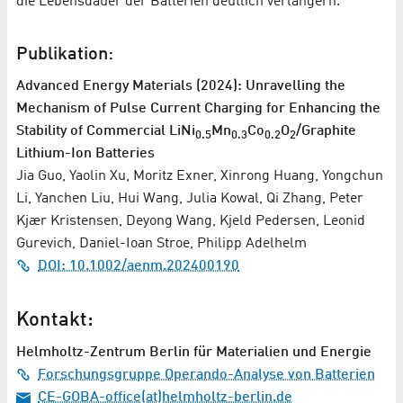
die Lebensdauer der Batterien deutlich verlängern.“
Publikation:
Advanced Energy Materials (2024): Unravelling the
Mechanism of Pulse Current Charging for Enhancing the
Stability of Commercial LiNi
Mn
Co
O
/Graphite
0.5
0.3
0.2
2
Lithium-Ion Batteries
Jia Guo, Yaolin Xu, Moritz Exner, Xinrong Huang, Yongchun
Li, Yanchen Liu, Hui Wang, Julia Kowal, Qi Zhang, Peter
Kjær Kristensen, Deyong Wang, Kjeld Pedersen, Leonid
Gurevich, Daniel-Ioan Stroe, Philipp Adelhelm
DOI: 10.1002/aenm.202400190
Kontakt:
Helmholtz-Zentrum Berlin für Materialien und Energie
Forschungsgruppe Operando-Analyse von Batterien
CE-GOBA-office(at)helmholtz-berlin.de