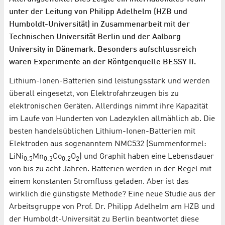
unter der Leitung von Philipp Adelhelm (HZB und
Humboldt-Universität) in Zusammenarbeit mit der
Technischen Universität Berlin und der Aalborg
University in Dänemark. Besonders aufschlussreich
waren Experimente an der Röntgenquelle BESSY II.
Lithium-Ionen-Batterien sind leistungsstark und werden
überall eingesetzt, von Elektrofahrzeugen bis zu
elektronischen Geräten. Allerdings nimmt ihre Kapazität
im Laufe von Hunderten von Ladezyklen allmählich ab. Die
besten handelsüblichen Lithium-Ionen-Batterien mit
Elektroden aus sogenanntem NMC532 (Summenformel:
LiNi
Mn
Co
O
) und Graphit haben eine Lebensdauer
0.5
0.3
0.2
2
von bis zu acht Jahren. Batterien werden in der Regel mit
einem konstanten Stromfluss geladen. Aber ist das
wirklich die günstigste Methode? Eine neue Studie aus der
Arbeitsgruppe von Prof. Dr. Philipp Adelhelm am HZB und
der Humboldt-Universität zu Berlin beantwortet diese