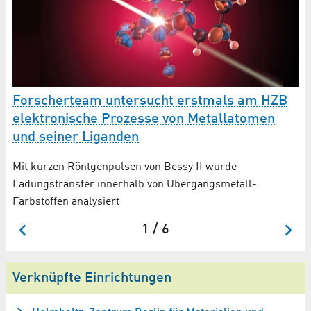
Forscherteam untersucht erstmals am HZB
r
elektronische Prozesse von Metallatomen
Ef
und seiner Liganden
Ju
Mit kurzen Röntgenpulsen von Bessy II wurde
Ladungstransfer innerhalb von Übergangsmetall-
Farbstoffen analysiert
1 / 6
Verknüpfte Einrichtungen