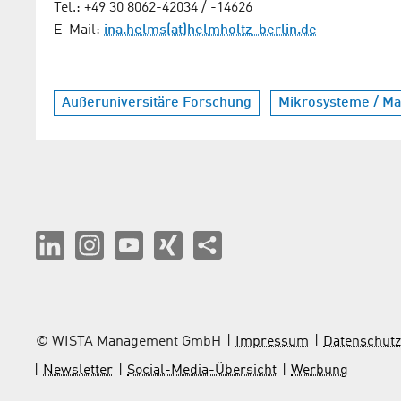
Tel.: +49 30 8062-42034 / -14626
E-Mail:
ina.helms(at)helmholtz-berlin.de
Außeruniversitäre Forschung
Mikrosysteme / Mat
© WISTA Management GmbH
Impressum
Datenschutz
Newsletter
Social-Media-Übersicht
Werbung