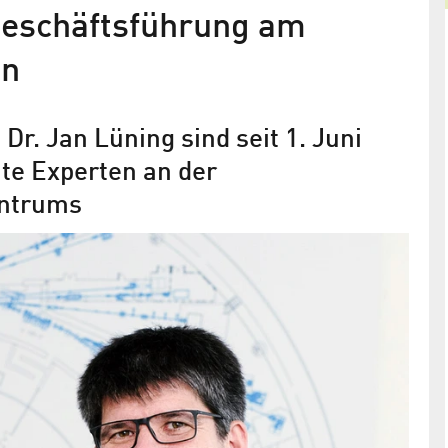
eschäfts­führung am
in
 Dr. Jan Lüning sind seit 1. Juni
te Experten an der
entrums
 Rech ist
Bernd Rech kommis­sa­rischer
hen
wissen­schaft­licher Geschäfts­führe
am Helmholtz-Zentrum Berlin
catech
Anke Kaysser-Pyzalla wechselt zu TU Braunschw
Leistung und