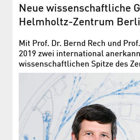
Neue wissenschaftliche G
Helmholtz-Zentrum Berl
Mit Prof. Dr. Bernd Rech und Prof.
2019 zwei international anerkann
wissenschaftlichen Spitze des Z
HZB-Experte Prof. Dr. Bernd
neues Mitglied der Deutsc
Akademie der
Technikwissenschaften – a
Auszeichnung der wissenschaftlichen 
ehrenamtliches Mandat