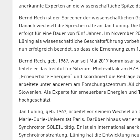
anerkannte Experten an die wissenschaftliche Spitze d
Bernd Rech ist der Sprecher der wissenschaftlichen G
Danach wechselt die Sprecherrolle an Jan Lüning. Die
erfolgt für eine Dauer von fünf Jahren. Im November 2
Lüning als wissenschaftliche Geschäftsführung vorbeha
nun erfolgreich beendet, so dass die Ernennung zum 1.
Bernd Rech, geb. 1967, war seit Mai 2017 kommissaris
leitete er das Institut für Silizium-Photovoltaik am H
„Erneuerbare Energien“ und koordiniert die Beiträge 
arbeitete unter anderem am Forschungszentrum Jülich 
Slowenien. Als Experte für erneuerbare Energien und 
hochgeschätzt.
Jan Lüning, geb. 1967, arbeitet vor seinem Wechsel an
Marie-Curie-Universität Paris. Darüber hinaus war er 
Synchrotron SOLEIL tätig. Er ist ein international aner
Synchrotronstrahlung. Lüning hat die Entwicklung ne