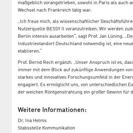
maßgeblich vorangetrieben, sowohl in Paris als auch a
Wechsel nach Frankreich tätig war.
„Ich freue mich, als wissenschaftlicher Geschäftsführ
Nutzerquelle BESSY II voranzutreiben. Wir werden zude
Berlin intensiv ausarbeiten“, sagt Prof. Jan Lüning. „D
Industriestandort Deutschland notwendig ist, eine neu
etablieren.“
Prof. Bernd Rech ergänzt: „Unser Anspruch ist es, das
immer mit dem Blick auf zukünftige Anwendungen von E
starkes und innovatives Forschungsumfeld in der Ener
engagiert. Es ermöglicht uns, von unterschiedlichen Exp
der weichen Röntgenstrahlung ein großer Gewinn für d
Weitere Informationen:
Dr. Ina Helms
Stabsstelle Kommunikation