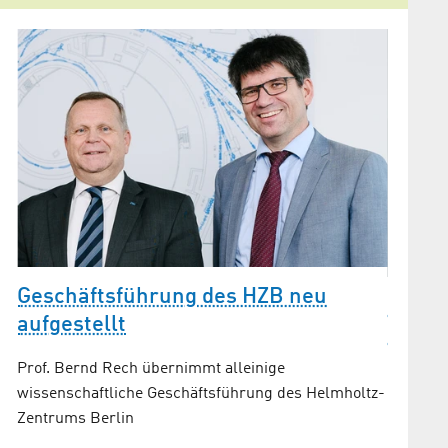
Geschäftsführung des HZB neu
Humbo
aufgestellt
beruf
r
Prof. Bernd Rech übernimmt alleinige
Der wis
wissenschaftliche Geschäftsführung des Helmholtz-
übernim
eig
Zentrums Berlin
Eigensch