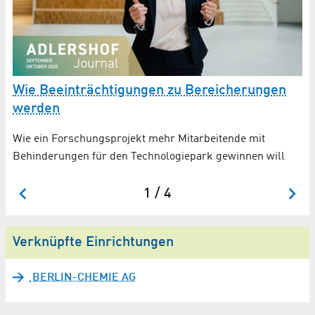
W
Wie Beeinträchtigungen zu Bereicherungen
Le
werden
S
Wie ein Forschungsprojekt mehr Mitarbeitende mit
In
Behinderungen für den Technologiepark gewinnen will
(I
1 / 4
Verknüpfte Einrichtungen
BERLIN-CHEMIE AG