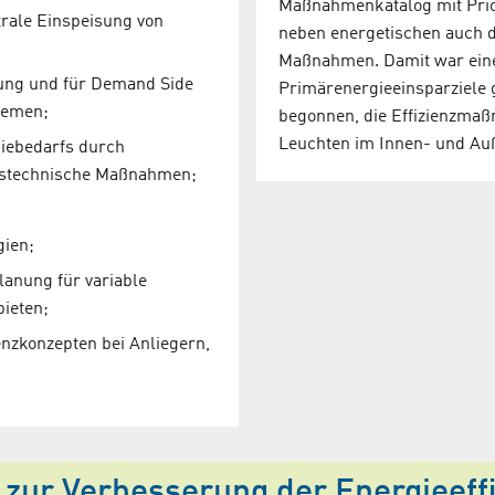
Maßnahmenkatalog mit Prio
rale Einspeisung von
neben energetischen auch d
Maßnahmen. Damit war eine 
bung und für Demand Side
Primärenergieeinsparziele 
temen;
begonnen, die Effizienzmaß
Leuchten im Innen- und Au
iebedarfs durch
ebstechnische Maßnahmen;
gien;
anung für variable
ieten;
nzkonzepten bei Anliegern,
ur Verbesserung der Energieeffi