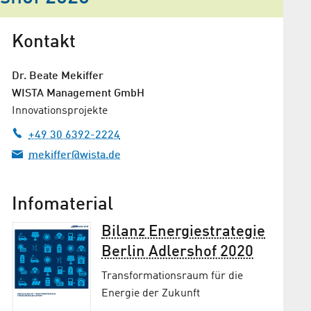
Kontakt
Dr.
Beate Mekiffer
WISTA Management GmbH
Innovationsprojekte
+49 30 6392-2224
mekiffer@wista.de
Infomaterial
ow
Bilanz Energiestrategie
Berlin Adlershof 2020
of
Transfor­ma­tions­raum für die
Energie der Zukunft