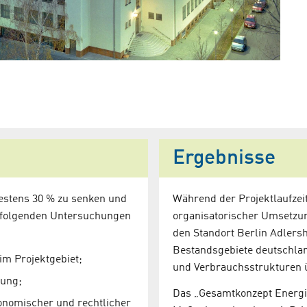
m Gebiet der
pdf (353,01 KB)
2015
Ergebnisse
stens 30 % zu senken und
Während der Projektlaufzeit
 folgenden Untersuchungen
organisatorischer Umsetzun
den Standort Berlin Adlersh
Bestandsgebiete deutschlan
im Projektgebiet;
und Verbrauchsstrukturen 
tung;
Das „Gesamtkonzept Energie
onomischer und rechtlicher