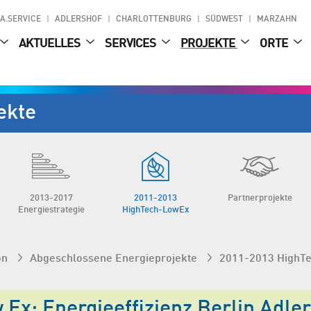
A.SERVICE
ADLERSHOF
CHARLOTTENBURG
SÜDWEST
MARZAHN
AKTUELLES
SERVICES
PROJEKTE
ORTE
ekte
2013-2017
2011-2013
Partnerprojekte
Energiestrategie
HighTech-LowEx
on
Abgeschlossene Energieprojekte
2011-2013 HighT
 Ex: Energieeffizienz Berlin Adle