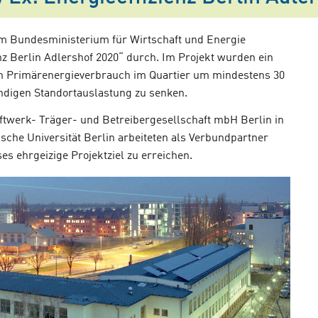
 Bundesministerium für Wirtschaft und Energie
nz Berlin Adlershof 2020“ durch. Im Projekt wurden ein
n Primärenergieverbrauch im Quartier um mindestens 30
ändigen Standortauslastung zu senken.
ftwerk- Träger- und Betreibergesellschaft mbH Berlin in
ische Universität Berlin arbeiteten als Verbundpartner
s ehrgeizige Projektziel zu erreichen.
der
Poster: High Tech - L
Ex
rshof Special
Energiestrategie Berlin Adlersh
shofer
2020