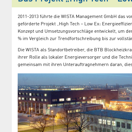
2011-2013 führte die WISTA Management GmbH das vom
geförderte Projekt „High Tech – Low Ex: Energieeffizie
Konzept und Umsetzungsvorschläge entwickelt, um de
% im Vergleich zur Trendfortschreibung bis zur vollst
Die WISTA als Standortbetreiber, die BTB Blockheizkra
ihrer Rolle als lokaler Energieversorger und die Techn
gemeinsam mit ihren Unterauftragnehmern daran, diese
Klimatechnik 
Zukunft
Artikel aus dem Adle
39. Kompetenz Adler