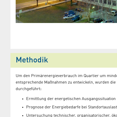
Unternehmen auf de
Klimatechnik. April 
pdf (312,47 KB)
Methodik
Um den Primärenergieverbrauch im Quartier um minde
entsprechende Maßnahmen zu entwickeln, wurden die
durchgeführt:
Ermittlung der energetischen Ausgangssituation 
Prognose der Energiebedarfe bei Standortauslas
Untersuchung technischer, organisatorischer, ök