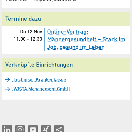
Termine dazu
Online-Vortrag:
Do 12 Nov
11.00
-
12.30
Männergesundheit – Stark im
Job, gesund im Leben
Verknüpfte Einrichtungen
Techniker Krankenkasse
WISTA Management GmbH