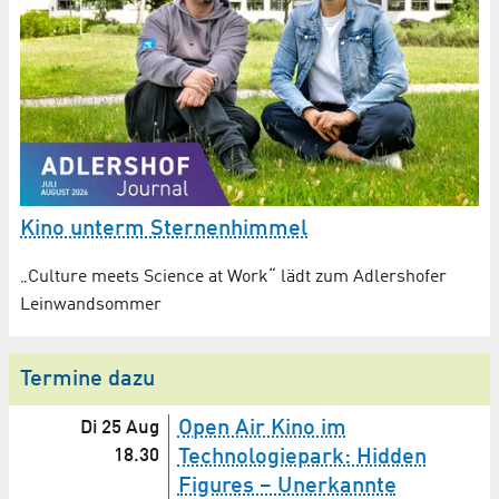
Kino unterm Sternenhimmel
„Culture meets Science at Work“ lädt zum Adlershofer
Leinwandsommer
Termine dazu
Open Air Kino im
Di 25 Aug
18.30
Technologiepark: Hidden
Figures – Unerkannte