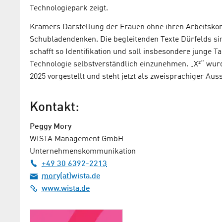
Technologiepark zeigt.
Krämers Darstellung der Frauen ohne ihren Arbeitsko
Schubladendenken. Die begleitenden Texte Dürfelds sind
schafft so Identifikation und soll insbesondere junge T
Technologie selbstverständlich einzunehmen. „X²“ wu
2025 vorgestellt und steht jetzt als zweisprachiger Au
Kontakt:
Peggy Mory
WISTA Management GmbH
Unternehmenskommunikation
+49 30 6392-2213
mory(at)wista.de
www.wista.de