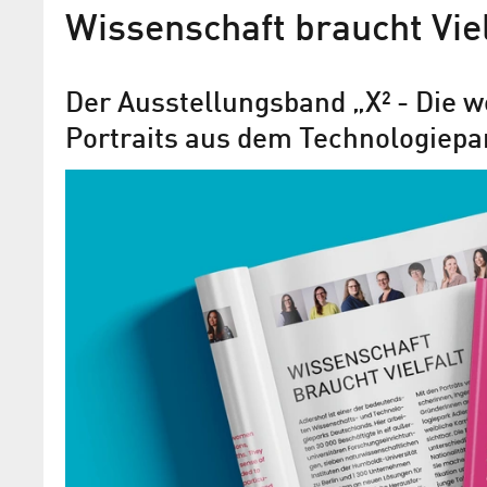
Wissenschaft braucht Viel
Der Ausstellungsband „X² - Die w
Portraits aus dem Technologiepa
Die Chancen von Frauen im
müssen weiter verbessert 
WISTA-Personalleiterin Bessie Fische
RTL-Today-Interview zum Internationa