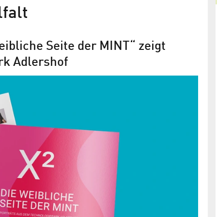
falt
eibliche Seite der MINT“ zeigt
rk Adlershof
 Beruf
werden
Inspirierende Frauen in der
Wissenschaft
r-Bohn im
len Frauentag
Im Marthe-Vogt-Podcast des Forschungsverbund
Berlin berichten Nachwuchs­wissenschaft­lerinnen
von ihren Erfahrungen beim Berufseinstieg