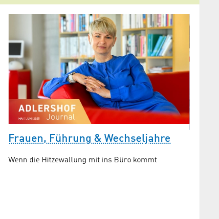
Frauen, Führung & Wechseljahre
BAM w
Wisse
Wenn die Hitzewallung mit ins Büro kommt
Beruf
s
BMBF-Pr