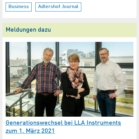
Business
Adlershof Journal
Meldungen dazu
Generationswechsel bei LLA Instruments
A
zum 1. März 2021