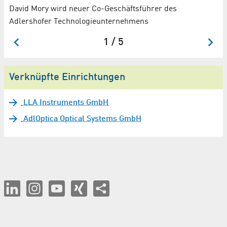
Ri
David Mory wird neuer Co-Geschäftsführer des
Adlershofer Technologieunternehmens
1 / 5
Verknüpfte Einrichtungen
LLA Instruments GmbH
AdlOptica Optical Systems GmbH