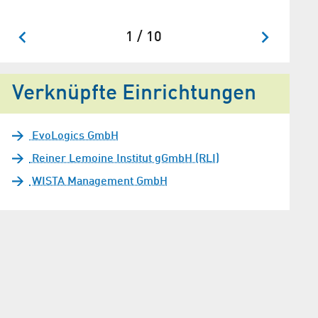
Informat
1 / 10
Verknüpfte Einrichtungen
EvoLogics GmbH
Reiner Lemoine Institut gGmbH (RLI)
WISTA Management GmbH