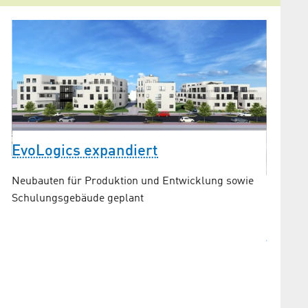
EvoLogics expandiert
er
Neubauten für Produktion und Entwicklung sowie
Dr. K
Schulungsgebäude geplant
Profe
Techn
ro
Ab dem 
n
Reiner L
Fachbere