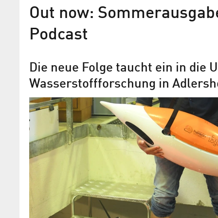
Out now: Sommerausgabe
Podcast
Die neue Folge taucht ein in die
Wasserstoffforschung in Adlersh
Mit Delphinsounds zum
Unterwasser-Internet
EvoLogics setzt bei seinen autonomen
Tauchrobotern auf tierische Vorbilder