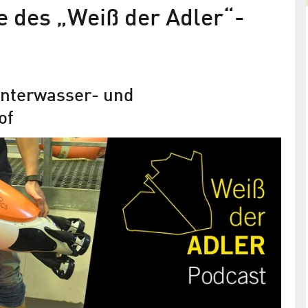
 des „Weiß der Adler“-
 Unterwasser- und
of
RLI-Studie zeigt Vorteile dezentral
Elektrolyseure für die
Wasserstofferzeugung in
Deutschland
Bis zu 13,7 Terawattstunden grüner Wasserstoff p
Jahr könnten damit aus lokalen Überschüssen vo
Wind- und Solarenergie produziert werden