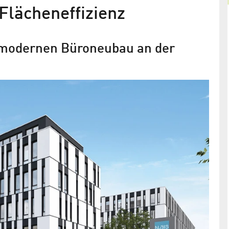
Flächeneffizienz
 modernen Büroneubau an der
 beginnt
Neuer Büroraum für Berlin: Das
ts- und
NUBIS im Technologiepark Adlersh
 drei
Gesamtmietfläche von rund 17.400 Quadratmetern
entstehen