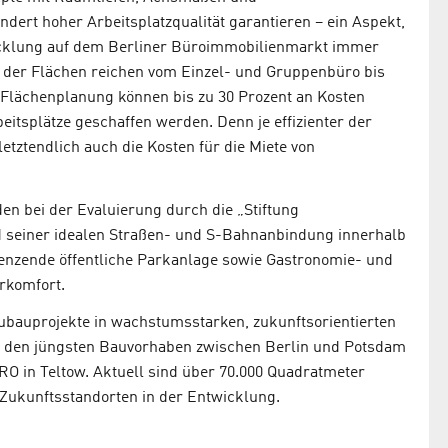
dert hoher Arbeitsplatzqualität garantieren – ein Aspekt,
icklung auf dem Berliner Büroimmobilienmarkt immer
n der Flächen reichen vom Einzel- und Gruppenbüro bis
Flächenplanung können bis zu 30 Prozent an Kosten
itsplätze geschaffen werden. Denn je effizienter der
etztendlich auch die Kosten für die Miete von
n bei der Evaluierung durch die „Stiftung
d seiner idealen Straßen- und S-Bahnanbindung innerhalb
renzende öffentliche Parkanlage sowie Gastronomie- und
rkomfort.
ubauprojekte in wachstumsstarken, zukunftsorientierten
in den jüngsten Bauvorhaben zwischen Berlin und Potsdam
RO in Teltow. Aktuell sind über 70.000 Quadratmeter
Zukunftsstandorten in der Entwicklung.