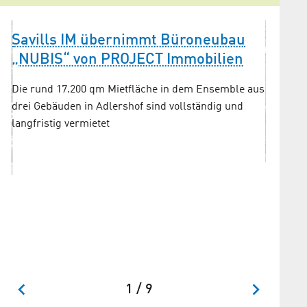
Savills IM übernimmt Büroneubau
„NUBIS“ von PROJECT Immobilien
Die rund 17.200 qm Mietfläche in dem Ensemble aus
drei Gebäuden in Adlershof sind vollständig und
langfristig vermietet
Bürok
Adler
of
Weiterh
Gewerbe
1 / 9