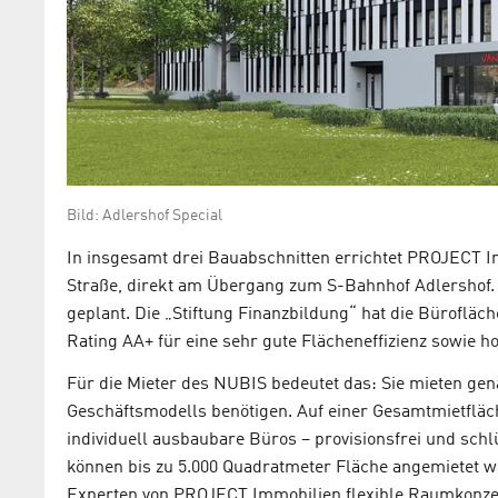
Bild: Adlershof Special
In insgesamt drei Bauabschnitten errichtet PROJECT I
Straße, direkt am Übergang zum S-Bahnhof Adlershof. 
geplant. Die „Stiftung Finanzbildung“ hat die Bürofläc
Rating AA+ für eine sehr gute Flächeneffizienz sowie ho
Für die Mieter des NUBIS bedeutet das: Sie mieten gen
Geschäftsmodells benötigen. Auf einer Gesamtmietfläc
individuell ausbaubare Büros – provisionsfrei und sc
können bis zu 5.000 Quadratmeter Fläche angemietet w
Experten von PROJECT Immobilien flexible Raumkonz