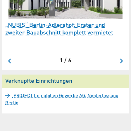
N
„NUBIS“ Berlin-Adlershof: Erster und
B
zweiter Bauabschnitt komplett vermietet
PR
Te
1 / 6
Verknüpfte Einrichtungen
PROJECT Immobilien Gewerbe AG, Niederlassung
Berlin