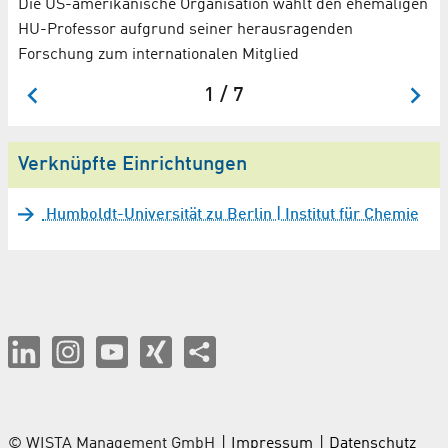
Die US-amerikanische Organisation wählt den ehemaligen
re
HU-Professor aufgrund seiner herausragenden
Fo
Forschung zum internationalen Mitglied
1 / 7
Verknüpfte Einrichtungen
Humboldt-Universität zu Berlin | Institut für Chemie
© WISTA Management GmbH
Impressum
Datenschutz