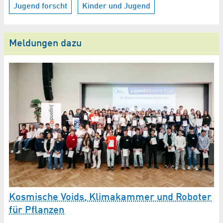
Jugend forscht
Kinder und Jugend
Meldungen dazu
Kosmische Voids, Klimakammer und Roboter
M
-
für Pflanzen
W