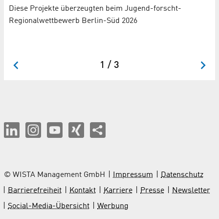
Diese Projekte überzeugten beim Jugend-forscht-
An
Regionalwettbewerb Berlin-Süd 2026
Zw
s
les
1 / 3
© WISTA Management GmbH
Impressum
Datenschutz
Barrierefreiheit
Kontakt
Karriere
Presse
Newsletter
Social-Media-Übersicht
Werbung