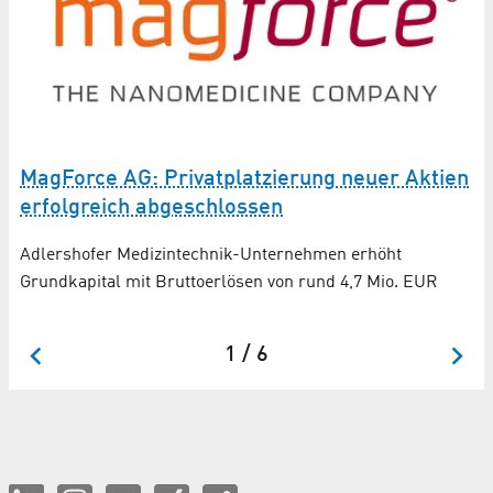
MagForce AG: Privatplatzierung neuer Aktien
M
erfolgreich abgeschlossen
Ko
hi
Adlershofer Medizintechnik-Unternehmen erhöht
Grundkapital mit Bruttoerlösen von rund 4,7 Mio. EUR
Vi
Be
1 / 6