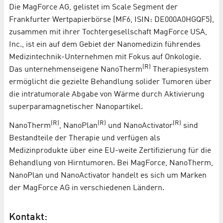
Die MagForce AG, gelistet im Scale Segment der
Frankfurter Wertpapierbörse (MF6, ISIN: DE000A0HGQF5),
zusammen mit ihrer Tochtergesellschaft MagForce USA,
Inc., ist ein auf dem Gebiet der Nanomedizin führendes
Medizintechnik-Unternehmen mit Fokus auf Onkologie.
(R)
Das unternehmenseigene NanoTherm
Therapiesystem
ermöglicht die gezielte Behandlung solider Tumoren über
die intratumorale Abgabe von Wärme durch Aktivierung
superparamagnetischer Nanopartikel.
(R)
(R)
(R)
NanoTherm
, NanoPlan
und NanoActivator
sind
Bestandteile der Therapie und verfügen als
Medizinprodukte über eine EU-weite Zertifizierung für die
Behandlung von Hirntumoren. Bei MagForce, NanoTherm,
NanoPlan und NanoActivator handelt es sich um Marken
der MagForce AG in verschiedenen Ländern.
Kontakt: