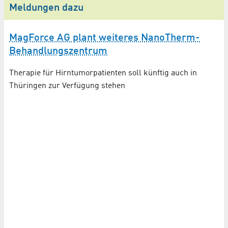
Meldungen dazu
MagForce AG plant weiteres NanoTherm-
Behandlungs­zentrum
Therapie für Hirntumor­patienten soll künftig auch in
Thüringen zur Verfügung stehen
Z
H
Ma
tr
sy