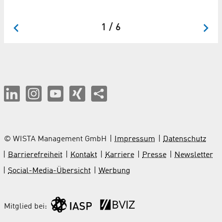
Ve
1 / 6
© WISTA Management GmbH
Impressum
Datenschutz
Barrierefreiheit
Kontakt
Karriere
Presse
Newsletter
Social-Media-Übersicht
Werbung
Mitglied bei: