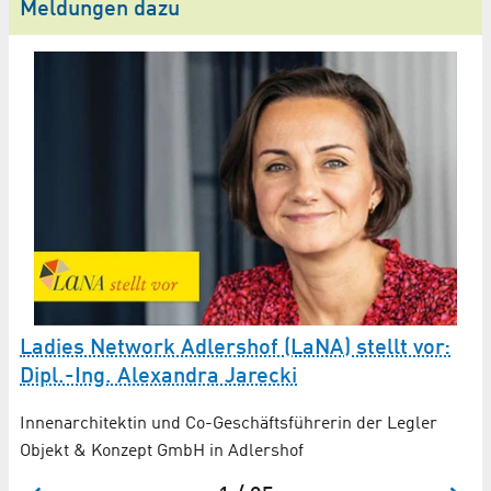
Meldungen dazu
L
Ladies Network Adlershof (LaNA) stellt vor:
J
Dipl.-Ing. Alexandra Jarecki
t
Ko
Innenarchitektin und Co-Geschäftsführerin der Legler
Ma
Objekt & Konzept GmbH in Adlershof