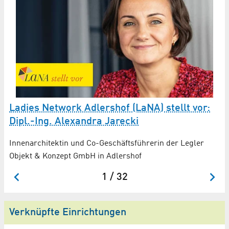
L
Ladies Network Adlershof (LaNA) stellt vor:
J
Dipl.-Ing. Alexandra Jarecki
t
Ko
Innenarchitektin und Co-Geschäftsführerin der Legler
Ma
Objekt & Konzept GmbH in Adlershof
1 / 32
Verknüpfte Einrichtungen