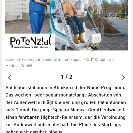
l
Schenkt Freiheit: die mobile Schutzkapsel MOBY © Sphaira
Ja
Medical GmbH
G
1 / 2
Auf Isolierstationen in Kliniken ist der Name Programm.
Das wochen- oder sogar monatelange Abschotten von
der Außenwelt schlägt kleinen und großen Patient:innen
aufs Gemüt. Die junge Sphaira Medical GmbH entwickelt
einen fahrbaren Hightech-Reinraum, der die Verbindung
zur Außenwelt aufrechterhält. Die Pläne des Start-ups
gehen weit darüber hinaus.