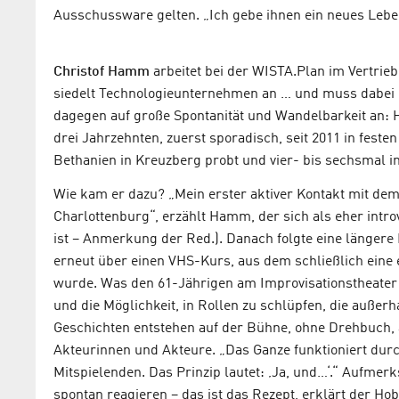
Ausschussware gelten. „Ich gebe ihnen ein neues Leben
Christof Hamm
arbeitet bei der WISTA.Plan im Vertri
siedelt Technologieunternehmen an … und muss dabei 
dagegen auf große Spontanität und Wandelbarkeit an: H
drei Jahrzehnten, zuerst sporadisch, seit 2011 in feste
Bethanien in Kreuzberg probt und vier- bis sechsmal im
Wie kam er dazu? „Mein erster aktiver Kontakt mit de
Charlottenburg“, erzählt Hamm, der sich als eher intro
ist – Anmerkung der Red.). Danach folgte eine längere 
erneut über einen VHS-Kurs, aus dem schließlich eine
wurde. Was den 61-Jährigen am Improvisationstheater fa
und die Möglichkeit, in Rollen zu schlüpfen, die außer
Geschichten entstehen auf der Bühne, ohne Drehbuch,
Akteurinnen und Akteure. „Das Ganze funktioniert d
Mitspielenden. Das Prinzip lautet: ‚Ja, und…‘.“ Aufme
spontan reagieren – das ist das Rezept, erklärt der Ho