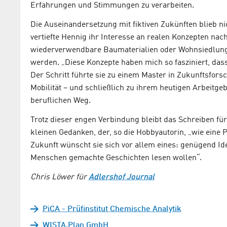
Erfahrungen und Stimmungen zu verarbeiten.
Die Auseinandersetzung mit fiktiven Zukünften blieb n
vertiefte Hennig ihr Interesse an realen Konzepten nach
wiederverwendbare Baumaterialien oder Wohnsiedlung
werden. „Diese Konzepte haben mich so fasziniert, dass
Der Schritt führte sie zu einem Master in Zukunftsfo
Mobilität – und schließlich zu ihrem heutigen Arbeitg
beruflichen Weg.
Trotz dieser engen Verbindung bleibt das Schreiben für
kleinen Gedanken, der, so die Hobbyautorin, „wie eine 
Zukunft wünscht sie sich vor allem eines: genügend Id
Menschen gemachte Geschichten lesen wollen“.
Chris Löwer für
Adlershof Journal
PiCA - Prüfinstitut Chemische Analytik
WISTA.Plan GmbH