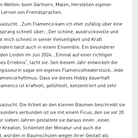
en Welten: beim Gärtnern, Malen, Herstellen eigener
m Lernen von Fremdsprachen.
saizucht. „Zum Flamenco kam ich eher zufällig über eine
 sprang schnell über: „Der schöne, ausdrucksvolle und
 mich schnell in seiner Vielseitigkeit und Kraft
 sondern tanzt auch in einem Ensemble. Ein besonderer
 den Linden im Juli 2024. „Einmal auf einer richtigen
s Erlebnis“, lacht sie. Seit diesem Jahr entwickelt die
gisseurin sogar ein eigenes Flamencotheaterstück. Jede
Flamencorhythmus. Dass sie dieses Hobby dauerhaft
amenco ist kraftvoll, gefühlvoll, konzentriert und sehr
aizucht. Die Arbeit an den kleinen Bäumen beschreibt sie
sonders verbunden ist sie mit einem Ficus, den sie vor 20
 sieben Jahren gestaltete sie daraus einen „einen
e Kreation, Schönheit der Miniatur und auch die
t, würden in Baumschulen wegen ihrer Gestalt als