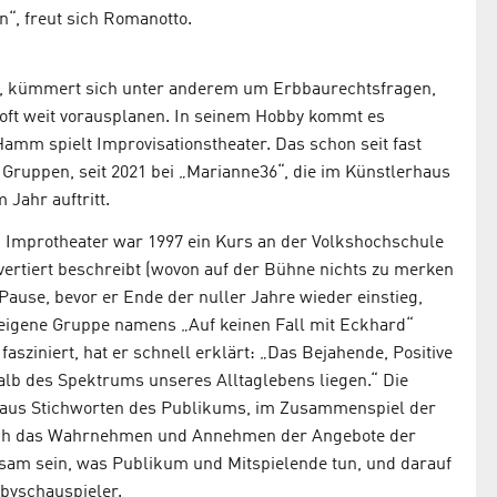
“, freut sich Romanotto.
eb, kümmert sich unter anderem um Erbbaurechtsfragen,
oft weit vorausplanen. In seinem Hobby kommt es
amm spielt Improvisationstheater. Das schon seit fast
n Gruppen, seit 2021 bei „Marianne36“, die im Künstlerhaus
 Jahr auftritt.
m Improtheater war 1997 ein Kurs an der Volkshochschule
vertiert beschreibt (wovon auf der Bühne nichts zu merken
Pause, bevor er Ende der nuller Jahre wieder einstieg,
 eigene Gruppe namens „Auf keinen Fall mit Eckhard“
sziniert, hat er schnell erklärt: „Das Bejahende, Positive
halb des Spektrums unseres Alltaglebens liegen.“ Die
 aus Stichworten des Publikums, im Zusammenspiel der
urch das Wahrnehmen und Annehmen der Angebote der
rksam sein, was Publikum und Mitspielende tun, und darauf
bbyschauspieler.