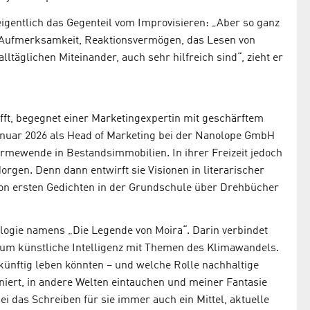
igentlich das Gegenteil vom Improvisieren: „Aber so ganz
s Aufmerksamkeit, Reaktionsvermögen, das Lesen von
alltäglichen Miteinander, auch sehr hilfreich sind“, zieht er
ifft, begegnet einer Marketingexpertin mit geschärftem
 Januar 2026 als Head of Marketing bei der Nanolope GmbH
ärmewende in Bestandsimmobilien. In ihrer Freizeit jedoch
orgen. Denn dann entwirft sie Visionen in literarischer
Von ersten Gedichten in der Grundschule über Drehbücher
ilogie namens „Die Legende von Moira“. Darin verbindet
 um künstliche Intelligenz mit Themen des Klimawandels.
künftig leben könnten – und welche Rolle nachhaltige
niert, in andere Welten eintauchen und meiner Fantasie
 sei das Schreiben für sie immer auch ein Mittel, aktuelle