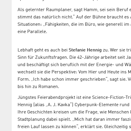
Als gelernter Raumplaner, sagt Hamm, sei sein Beruf e
stimmt das natürlich nicht.“ Auf der Bühne braucht e
Situationen: „Fähigkeiten, die im Büro, wie generell im 
eine Parallele.
Lebhaft geht es auch bei
Stefanie Hennig
zu. Wer sie tr
Sinn für Zukunftsfragen. Die 42-Jährige arbeitet seit
und beschäftigt sich beruflich mit der Energie- und W
wechselt sie die Perspektive: Vom Hier und Heute ins M
Form. „Ich habe schon immer geschrieben“, sagt sie. 
bis hin zu Romanen.
Jüngstes Feierabendprojekt ist eine Science-Fiction-Tr
Hennig (alias „A. J. Kavka“) Cyberpunk-Elemente rund
Ihre Geschichten kreisen um die Frage, wie Menschen 
Stadtplanung dabei spielt. „Mich hat daran immer faszi
freien Lauf lassen zu können“, erklärt sie. Gleichzeitig