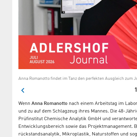
Anna Romanotto findet im Tanz den perfekten Ausgleich zu
1
Wenn
Anna Romanotto
nach einem Arbeitstag im Labor 
und zu auf dem Schlagzeug ihres Mannes. Die 48-Jährig
Prüfinstitut Chemische Analytik GmbH und verantworte
Entwicklungsbereich sowie das Projektmanagement. Be
rückstands­analytik, Mikroplastik, Naturstoffen und s