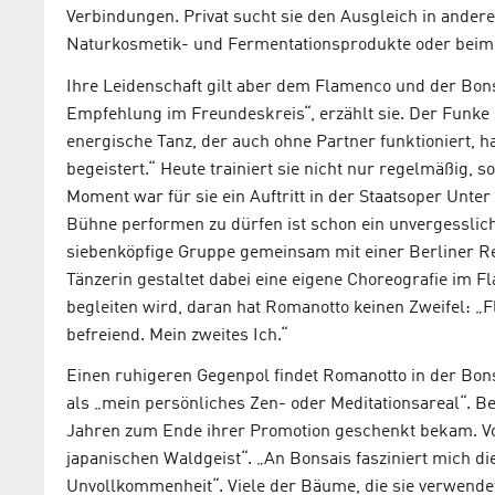
Verbindungen. Privat sucht sie den Ausgleich in ander
Naturkosmetik- und Fermentationsprodukte oder bei
Ihre Leidenschaft gilt aber dem Flamenco und der Bon
Empfehlung im Freundeskreis“, erzählt sie. Der Funke
energische Tanz, der auch ohne Partner funktioniert, hat
begeistert.“ Heute trainiert sie nicht nur regelmäßig,
Moment war für sie ein Auftritt in der Staatsoper Unter
Bühne performen zu dürfen ist schon ein unvergessliche
siebenköpfige Gruppe gemeinsam mit einer Berliner Re
Tänzerin gestaltet dabei eine eigene Choreografie im 
begleiten wird, daran hat Romanotto keinen Zweifel: „Fl
befreiend. Mein zweites Ich.“
Einen ruhigeren Gegenpol findet Romanotto in der Bons
als „mein persönliches Zen- oder Meditationsareal“. Be
Jahren zum Ende ihrer Promotion geschenkt bekam. Vor
japanischen Waldgeist“. „An Bonsais fasziniert mich di
Unvollkommenheit“. Viele der Bäume, die sie verwende