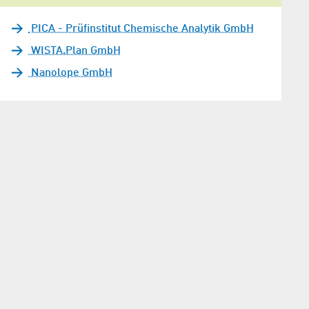
PICA - Prüfinstitut Chemische Analytik GmbH
WISTA.Plan GmbH
Nanolope GmbH
eden Fall mit Christof: Christof Hamm spielt Improvisationstheater © 