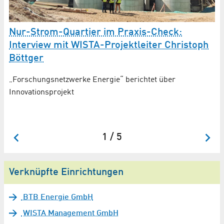
"
B
Nur-Strom-Quartier im Praxis-Check:
n
Interview mit WISTA-Projektleiter Christoph
Mi
Böttger
14
„Forschungsnetzwerke Energie“ berichtet über
Innovationsprojekt
1 / 5
Verknüpfte Einrichtungen
BTB Energie GmbH
WISTA Management GmbH