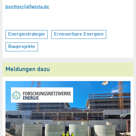
boettger(at)wista.de
Energiestrategie
Erneuerbare Energien
Bauprojekte
Meldungen dazu