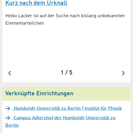
Kurz nach dem Urknall
S
E
Heiko Lacker ist auf der Suche nach bislang unbekannten
E
Elementarteilchen
Fo
Wi
De
Ex
CE
1 / 5
Verknüpfte Einrichtungen
Humboldt-Universität zu Berlin | Institut für Physik
Campus Adlershof der Humboldt-Universität zu
Berlin