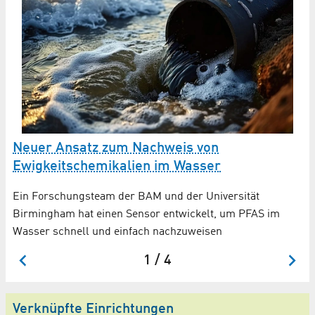
Neuer Ansatz zum Nachweis von
S
Ewigkeitschemikalien im Wasser
d
on
Ein Forschungsteam der BAM und der Universität
BA
Birmingham hat einen Sensor entwickelt, um PFAS im
Wasser schnell und einfach nachzuweisen
1 / 4
Verknüpfte Einrichtungen