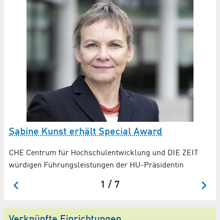
M
Be
Si
Sabine Kunst erhält Special Award
n
CHE Centrum für Hochschulentwicklung und DIE ZEIT
würdigen Führungsleistungen der HU-Präsidentin
1 / 7
Verknüpfte Einrichtungen