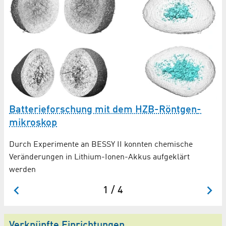
Di
P
Batterieforschung mit dem HZB-Röntgen­
mikroskop
HZ
Ma
Durch Experimente an BESSY II konnten chemische
He
Veränderungen in Lithium-Ionen-Akkus aufgeklärt
werden
1 / 4
Verknüpfte Einrichtungen