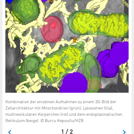
tes
Di
Bil
en
mu
(g
Kombination der einzelnen Aufnahmen zu einem 3D-Bild der
Zellarchitektur mit Mitochondrien (grün), Lysosomen (lila),
multivesikulären Körperchen (rot) und dem endoplasmatischen
Retikulum (beige). © Burcu Kepsutlu/HZB
1 / 2