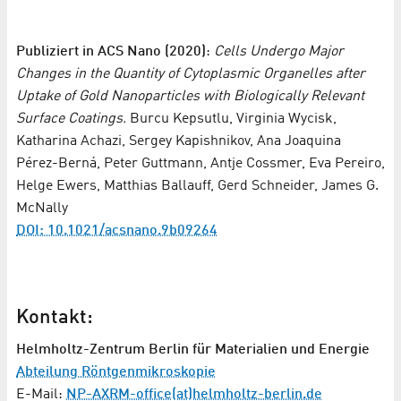
Publiziert in ACS Nano (2020)
:
Cells Undergo Major
Changes in the Quantity of Cytoplasmic Organelles after
Uptake of Gold Nanoparticles with Biologically Relevant
Surface Coatings.
Burcu Kepsutlu, Virginia Wycisk,
Katharina Achazi, Sergey Kapishnikov, Ana Joaquina
Pérez-Berná, Peter Guttmann, Antje Cossmer, Eva Pereiro,
Helge Ewers, Matthias Ballauff, Gerd Schneider, James G.
McNally
DOI: 10.1021/acsnano.9b09264
Kontakt:
Helmholtz-Zentrum Berlin für Materialien und Energie
Abteilung Röntgenmikroskopie
E-Mail:
NP-AXRM-office(at)helmholtz-berlin.de