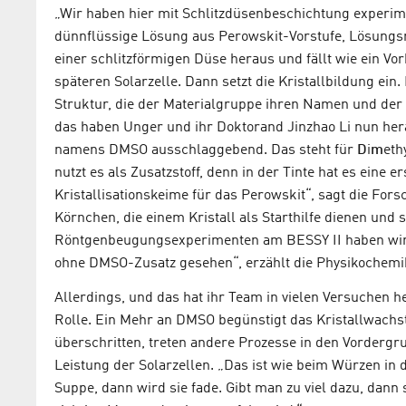
„Wir haben hier mit Schlitzdüsenbeschichtung experimenti
dünnflüssige Lösung aus Perowskit-Vorstufe, Lösungsm
einer schlitzförmigen Düse heraus und fällt wie ein V
späteren Solarzelle. Dann setzt die Kristallbildung ein
Struktur, die der Materialgruppe ihren Namen und der S
das haben Unger und ihr Doktorand Jinzhao Li nun her
namens DMSO ausschlaggebend. Das steht für
D
i
m
eth
nutzt es als Zusatzstoff, denn in der Tinte hat es eine
Kristallisationskeime für das Perowskit“, sagt die Fors
Körnchen, die einem Kristall als Starthilfe dienen und
Röntgenbeugungsexperimenten am BESSY II haben wir 
ohne DMSO-Zusatz gesehen“, erzählt die Physikochemi
Allerdings, und das hat ihr Team in vielen Versuchen h
Rolle. Ein Mehr an DMSO begünstigt das Kristallwachst
überschritten, treten andere Prozesse in den Vordergr
Leistung der Solarzellen. „Das ist wie beim Würzen in 
Suppe, dann wird sie fade. Gibt man zu viel dazu, dann