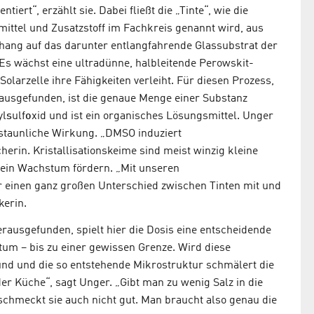
ert“, erzählt sie. Dabei fließt die „Tinte“, wie die
ittel und Zusatzstoff im Fachkreis genannt wird, aus
orhang auf das darunter entlangfahrende Glassubstrat der
. Es wächst eine ultradünne, halbleitende Perowskit-
olarzelle ihre Fähigkeiten verleiht. Für diesen Prozess,
ausgefunden, ist die genaue Menge einer Substanz
yl
s
ulf
o
xid und ist ein organisches Lösungsmittel. Unger
 erstaunliche Wirkung. „DMSO induziert
cherin. Kristallisationskeime sind meist winzig kleine
 sein Wachstum fördern. „Mit unseren
einen ganz großen Unterschied zwischen Tinten mit und
kerin.
erausgefunden, spielt hier die Dosis eine entscheidende
um – bis zu einer gewissen Grenze. Wird diese
und und die so entstehende Mikrostruktur schmälert die
der Küche“, sagt Unger. „Gibt man zu wenig Salz in die
 schmeckt sie auch nicht gut. Man braucht also genau die