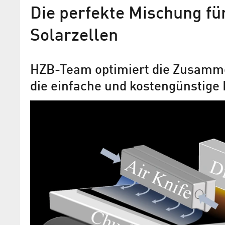
Die perfekte Mischung für
Solarzellen
HZB-Team optimiert die Zusamme
die einfache und kostengünstige 
„Die Zelle sieht aus wie na
Marathonlauf“
Röntgenmikroskopie an BESSY II zeigt,
Nanopartikel Zellen verändern können