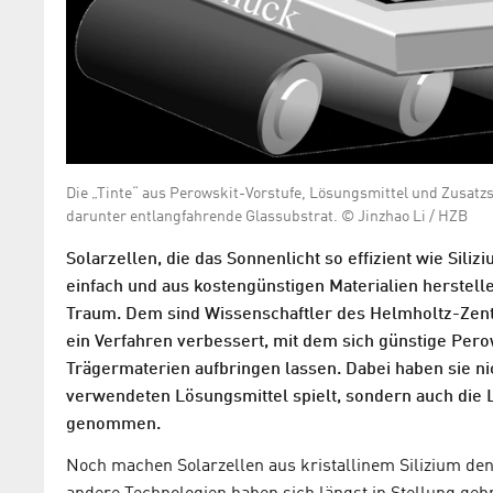
Die „Tinte“ aus Perowskit-Vorstufe, Lösungsmittel und Zusatz
darunter entlangfahrende Glassubstrat. © Jinzhao Li / HZB
Solarzellen, die das Sonnenlicht so effizient wie Sili
einfach und aus kostengünstigen Materialien herstelle
Traum. Dem sind Wissenschaftler des Helmholtz-Zen
ein Verfahren verbessert, mit dem sich günstige Pero
Trägermaterien aufbringen lassen. Dabei haben sie ni
verwendeten Lösungsmittel spielt, sondern auch die L
genommen.
Noch machen Solarzellen aus kristallinem Silizium de