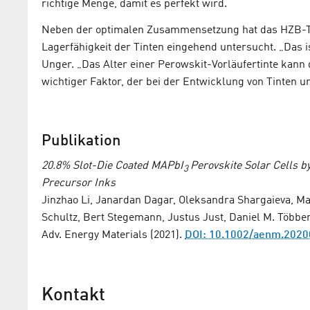
richtige Menge, damit es perfekt wird.“
Neben der optimalen Zusammensetzung hat das HZB-Te
Lagerfähigkeit der Tinten eingehend untersucht. „Das i
Unger. „Das Alter einer Perowskit-Vorläufertinte kann 
wichtiger Faktor, der bei der Entwicklung von Tinten 
Publikation
20.8% Slot-Die Coated MAPbI
Perovskite Solar Cells 
3
Precursor Inks
Jinzhao Li, Janardan Dagar, Oleksandra Shargaieva, Ma
Schultz, Bert Stegemann, Justus Just, Daniel M. Többe
Adv. Energy Materials (2021).
DOI: 10.1002/aenm.202
Kontakt