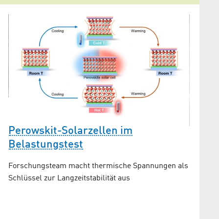
Perowskit-Solarzellen im
Einfa
Belastungstest
anorg
Forschungsteam macht thermische Spannungen als
Solarz
für
Schlüssel zur Langzeitstabilität aus
Untersu
Ausglüh
optoelek