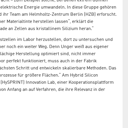
racht – zum Beispiel solche, bei denen extrem dünnen
n elektrische Energie umwandeln. In diese Gruppe gehören
nd ihr Team am Helmholtz-Zentrum Berlin (HZB) erforscht.
er Materialtinte herstellen lassen“, erklärt die
de an Zellen aus kristallinem Silizium heran.“
stzellen im Labor herzustellen, dort zu untersuchen und
 aber noch ein weiter Weg. Denn Unger weiß aus eigener
flächige Herstellung optimiert sind, nicht immer
bor perfekt funktioniert, muss auch in der Fabrik
nächsten Schritt und entwickeln skalierbare Methoden. Das
prozesse für größere Flächen.“ Am Hybrid Silicon
 (HySPRINT) Innovation Lab, einer Kooperationsplattform
on Anfang an auf Verfahren, die ihre Relevanz in der