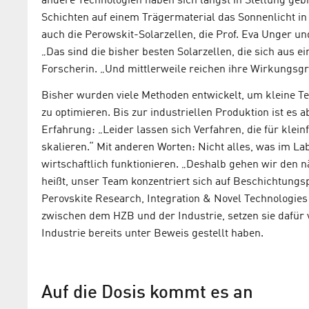
andere Technologien haben sich längst in Stellung geb
Schichten auf einem Trägermaterial das Sonnenlicht i
auch die Perowskit-Solarzellen, die Prof. Eva Unger u
„Das sind die bisher besten Solarzellen, die sich aus ein
Forscherin. „Und mittlerweile reichen ihre Wirkungsgra
Bisher wurden viele Methoden entwickelt, um kleine Te
zu optimieren. Bis zur industriellen Produktion ist es
Erfahrung: „Leider lassen sich Verfahren, die für klein
skalieren.“ Mit anderen Worten: Nicht alles, was im La
wirtschaftlich funktionieren. „Deshalb gehen wir den 
heißt, unser Team konzentriert sich auf Beschichtungs
Perovskite Research, Integration & Novel Technologies
zwischen dem HZB und der Industrie, setzen sie dafür v
Industrie bereits unter Beweis gestellt haben.
Auf die Dosis kommt es an