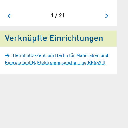
Halbleit
1 / 21
Verknüpfte Einrichtungen
Helmholtz-Zentrum Berlin für Materialien und
Energie GmbH, Elektronenspeicherring BESSY II