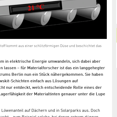
stoff kommt aus einer schlitzförmigen Düse und beschichtet das
zium in elektrische Energie umwandeln, sich dabei aber
n lassen – für Materialforscher ist das ein langgehegter
trums Berlin nun ein Stück nähergekommen. Sie haben
wskit-Schichten einfach aus Lösungen auf
cht nur entdeckt, welch entscheidende Rolle eines der
agerfähigkeit der Materialtinten genauer unter die Lupe
n Löwenanteil auf Dächern und in Solarparks aus. Doch