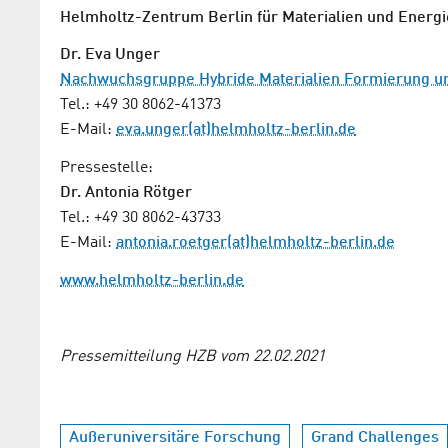
Helmholtz-Zentrum Berlin für Materialien und Energi
Dr. Eva Unger
Nachwuchsgruppe Hybride Materialien Formierung un
Tel.: +49 30 8062-41373
E-Mail:
eva.unger(at)helmholtz-berlin.de
Pressestelle:
Dr. Antonia Rötger
Tel.: +49 30 8062-43733
E-Mail:
antonia.roetger(at)helmholtz-berlin.de
www.helmholtz-berlin.de
Pressemitteilung HZB vom 22.02.2021
Außeruniversitäre Forschung
Grand Challenges