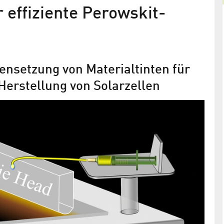
 effiziente Perowskit-
nsetzung von Materialtinten für
Herstellung von Solarzellen
Solarzellen und organische LEDs
drucken
Humboldt-Universität zu Berlin und Helmholtz-
ch einem
Zentrum Berlin gründen gemeinsames Labor und
Forschergruppe „Generative Fertigungsprozesse 
Hybride Bauelemente“
 wie